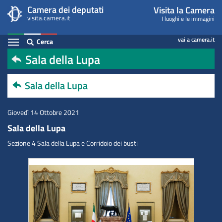
Sala
Salta
Camera dei deputati
Visita la Camera
al
contenuto
visita.camera.it
I luoghi e le immagini
della
principale
Espandi
vai a camera.it
Cerca
Lupa
Contenuto
Sala della Lupa
Sala della Lupa
Giovedì 14 Ottobre 2021
Sala della Lupa
Sezione 4 Sala della Lupa e Corridoio dei busti