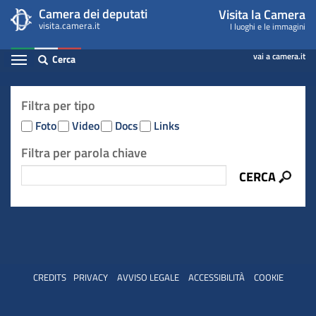
Visita
Salta
Camera dei deputati
Visita la Camera
al
contenuto
visita.camera.it
I luoghi e le immagini
-
principale
Espandi
vai a camera.it
Cerca
Pagina
Contenuto
di
Ricerca
Filtra per tipo
flie
ricerca
Foto
Video
Docs
Links
multimediali
Filtra per parola chiave
CERCA
CREDITS
PRIVACY
AVVISO LEGALE
ACCESSIBILITÀ
COOKIE