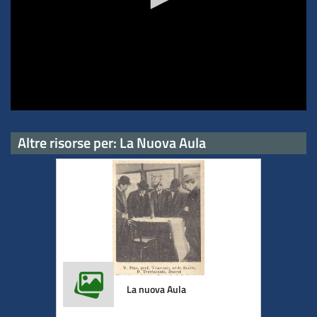
centenario
dell’Aula
Altre risorse per: La Nuova Aula
La nuova Aula