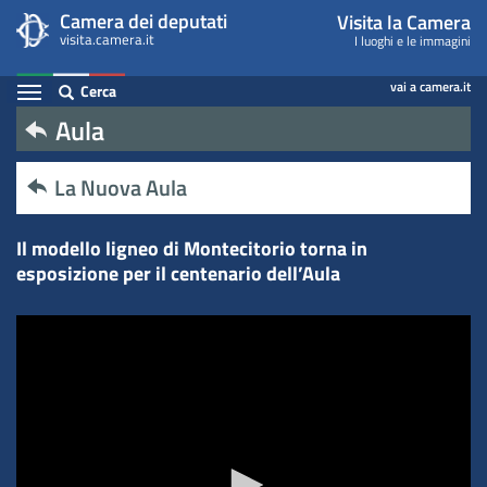
Il
Salta
Camera dei deputati
Visita la Camera
al
contenuto
visita.camera.it
I luoghi e le immagini
modello
principale
Espandi
vai a camera.it
Cerca
ligneo
Contenuto
Aula
di
La Nuova Aula
Montecitorio
torna
Il modello ligneo di Montecitorio torna in
esposizione per il centenario dell’Aula
in
esposizione
per
il